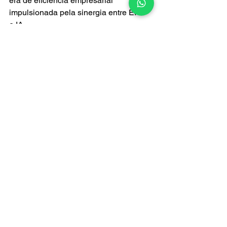
era de eficiência empresarial 
impulsionada pela sinergia entre ERP 
e IA.
ash brasil
eficiência empresarial
ash
gestão empresarial
erp
inteligência artificial
sistemas ERP
ERP e IA
IA
Ver tudo
Posts recentes